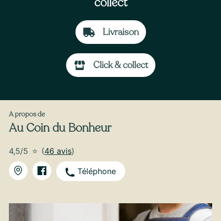
collect
Livraison
À partir de
35
€ -
Personnaliser
Click & collect
Bouquet de Noël
A propos de
Au Coin du Bonheur
4,5/5
⭐
(
46 avis
)
Téléphone