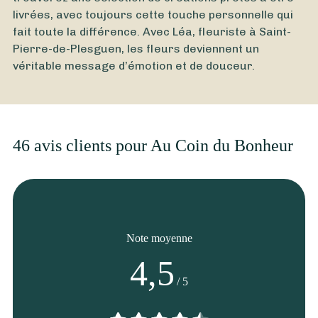
À partir de
16
€ -
Personnaliser
livrées, avec toujours cette touche personnelle qui
fait toute la différence. Avec Léa, fleuriste à Saint-
Bouquet Octobre Rose
Pierre-de-Plesguen, les fleurs deviennent un
véritable message d’émotion et de douceur.
46 avis clients pour Au Coin du Bonheur
Note moyenne
4,5
/ 5