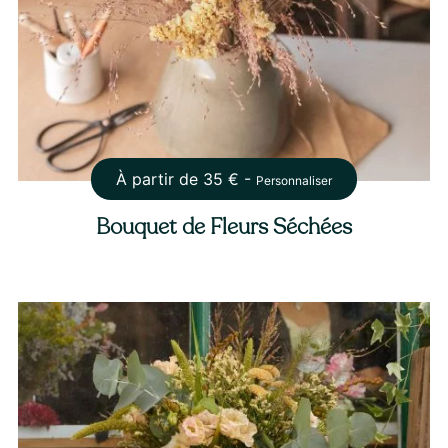
À partir de
35
€ -
Personnaliser
Bouquet de Fleurs Séchées