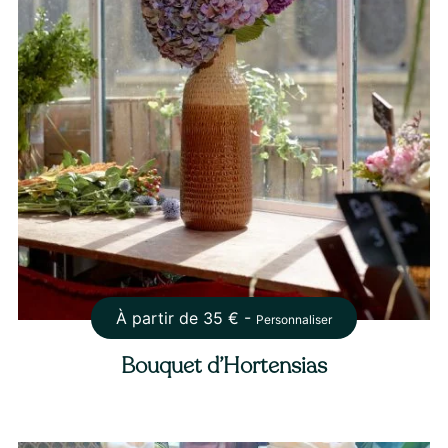
À partir de
35
€ -
Personnaliser
Bouquet d’Hortensias