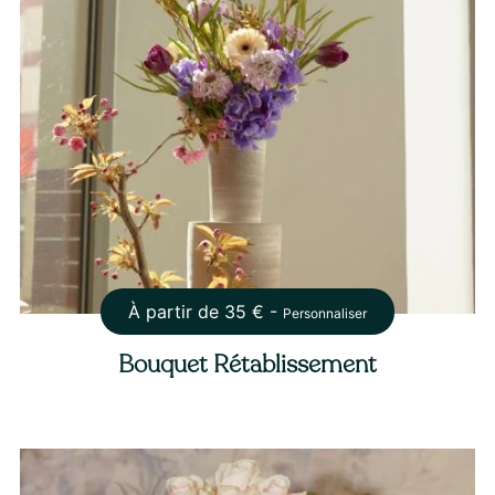
À partir de
35
€ -
Personnaliser
Bouquet Rétablissement