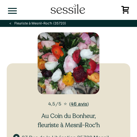
Skip
to
content
Fleuriste à Mesnil-Roc'h (35720)
4,5/5
⭐
(
46 avis
)
Au Coin du Bonheur
,
fleuriste à Mesnil-Roc'h