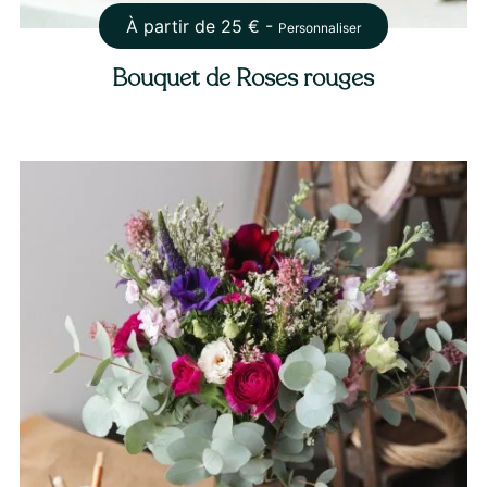
À partir de
25
€ -
Personnaliser
Bouquet de Roses rouges