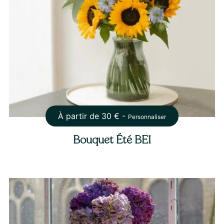
À partir de
30
€ -
Personnaliser
Bouquet Été BE1