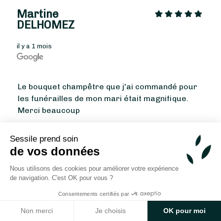
Martine
DELHOMEZ
il y a 1 mois
Le bouquet champêtre que j'ai commandé pour
À partir de
35
€ -
Personnaliser
les funérailles de mon mari était magnifique.
Merci beaucoup
Bouquet Remerciements
Sessile prend soin
Marie Debon
de vos données
Nous utilisons des cookies pour améliorer votre expérience
il y a 2 mois
de navigation. C'est OK pour vous ?
Consentements certifiés par
Non merci
Je choisis
OK pour moi
Très déçue pour 2 raisons: 1. Bouquet pas du tt