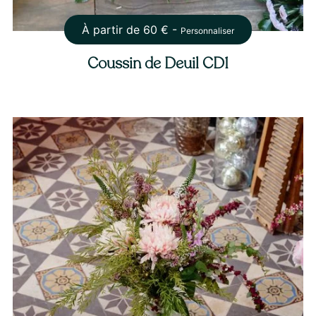
À partir de
60
€ -
Personnaliser
Coussin de Deuil CD1