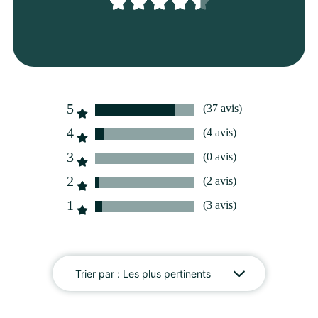
À partir de
30
€ -
Personnaliser
Bouquet avec Hortansia
5
(37 avis)
4
(4 avis)
3
(0 avis)
2
(2 avis)
1
(3 avis)
Trier par :
Les plus pertinents