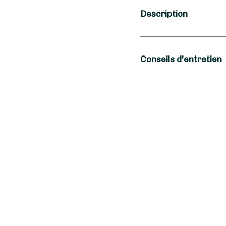
Description
Occasion
Conseils d'entretien
Amour, Anniversai
Type de fleurs
Pour que votre rose é
années, quelques gest
Roses, Roses éter
recommande de la place
sources de chaleur. Ne
Une splendide rose ét
afin de préserver sa 
Symbole d’un amour qu
qu’il s’agisse d’un pe
éternelle est égalemen
un anniversaire de re
Sainte-Marie-la-Mer e