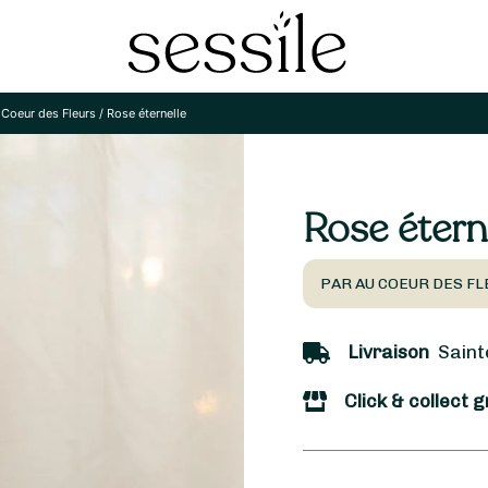
 Coeur des Fleurs
/
Rose éternelle
Rose étern
PAR AU COEUR DES FL
Livraison
Sainte
Click & collect g