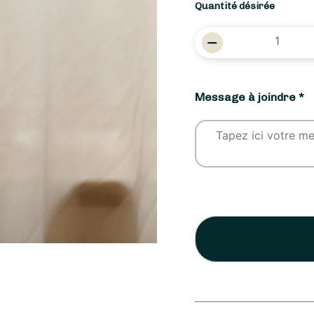
Quantité désirée
quantité
de
Rose
éternelle
Message à joindre *