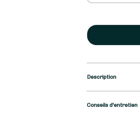
Description
Saison
Conseils d'entretien
Printemps, Été
Occasion
L'hortensia est une f
s'abreuve aussi bien 
Amitié, Amour, Na
Fleurs, fleuriste à S