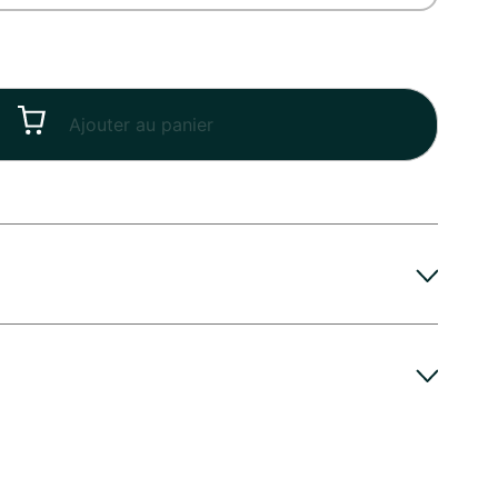
Ajouter au panier
leur particulièrement gourmande en eau, qui
par sa tige que par ses fleurs. Au Coeur des
issance, Rétablissement ...
ainte-Marie-la-Mer, vous recommande de placer