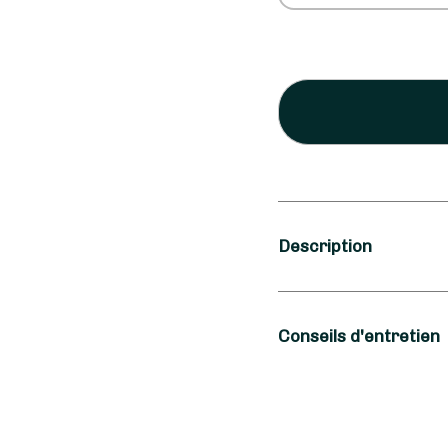
Description
Occasion
Conseils d'entretien
Naissance
Type de fleurs
Pour profiter plus lo
quelques conseils de 
Fleurs fraîches, P
Mer : mettez votre vas