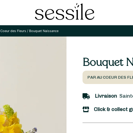
 Coeur des Fleurs
/
Bouquet Naissance
Bouquet N
PAR AU COEUR DES FL
Livraison
Sainte
Click & collect g