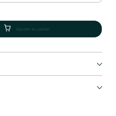
Ajouter au panier
ngtemps de votre Bouquet Naissance, voici
Au Coeur des Fleurs, fleuriste à Sainte-Marie-la-
etit prix
e en eau dès que possible, veillez à changer l’eau