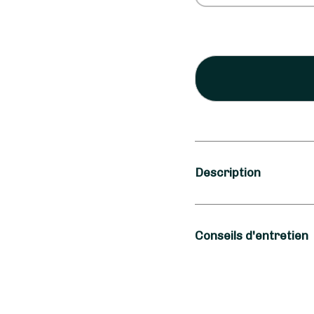
Description
Occasion
Conseils d'entretien
Anniversaire, Ann
Type de fleurs
Aucun !
Fleurs séchées