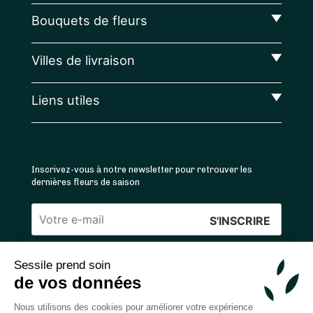
Bouquets de fleurs
Villes de livraison
Liens utiles
Inscrivez-vous à notre newsletter pour retrouver les
dernières fleurs de saison
Veuillez
laisser
Sessile prend soin
ce
4.4
/5 ⭐ | 120 000+ bouquets livrés |
811
avis
de vos données
champ
Achats 100% sécurisés
vide.
Nous utilisons des cookies pour améliorer votre expérience