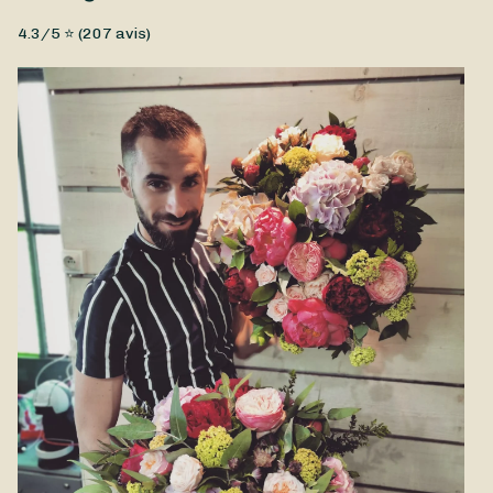
Fleurs coupées, Fleurs fraîches, Pivoines
4.3
/5 ⭐ (
207
avis)
Bouquet de pivoines avec 2 a 3 variétés différentes, plus un
mix d'eucalyptus dans les tons pastels