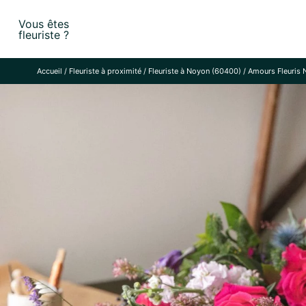
Skip
Vous êtes
to
fleuriste ?
content
Accueil
/
Fleuriste à proximité
/
Fleuriste à Noyon (60400)
/
Amours Fleuris