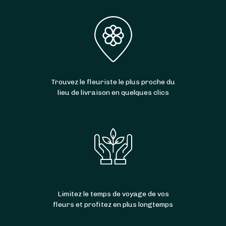
les
jours fériés
. Et ce n’est pas tout : la
du code postal 71400. Grâce à eux, vous
livraison est même parfois
gratuite
!
pouvez donc aussi faire livrer votre bouquet
de fleurs à
Curgy
,
Auxy
,
Antully
,
Dracy-Saint-
Loup
,
La Celle-en-Morvan
,
Tavernay
,
Saint-
Forgeot
,
Monthelon
et
La Petite-Verrière
.
Trouvez le fleuriste le plus proche du
lieu de livraison en quelques clics
Limitez le temps de voyage de vos
fleurs et profitez en plus longtemps