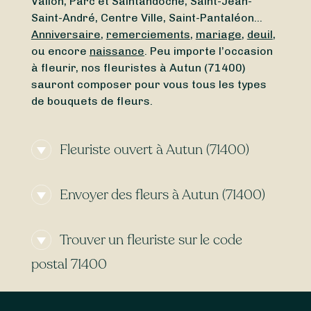
Vallon, Parc et Saintandoche, Saint-Jean-
Saint-André, Centre Ville, Saint-Pantaléon…
Anniversaire
,
remerciements
,
mariage
,
deuil
,
ou encore
naissance
. Peu importe l’occasion
à fleurir, nos fleuristes à Autun (71400)
sauront composer pour vous tous les types
de bouquets de fleurs.
Fleuriste ouvert à Autun (71400)
Vous cherchez un
fleuriste ouvert aujourd’hui
Envoyer des fleurs à Autun (71400)
à Autun (71400) ou un
fleuriste ouvert en ce
moment
à proximité ? Grâce à Sessile,
Certains fleuristes à Autun (71400)
trouvez en quelques clics un fleuriste ouvert
Trouver un fleuriste sur le code
proposent la
livraison express
, vous
autour de Autun (71400), même le
dimanche
permettant de recevoir vos bouquets de
et le
lundi
.
postal 71400
fleurs le
lendemain
voire le
jour-même
. Avec
Sessile, trouvez facilement des artisans
Les fleuristes référencés ci-dessus sont en
livrant
7 jours sur 7
, y compris le
dimanche
et
mesure de livrer l’intégralité des communes