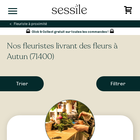
Skip
to
content
Fleuriste à proximité
Click & Collect gratuit sur toutes les commandes !
Nos fleuristes livrant des fleurs à
Autun (71400)
Trier
Filtrer