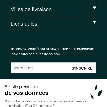
Villes de livraison
Liens utiles
Inscrivez-vous à notre newsletter pour retrouver
les dernières fleurs de saison
Veuillez
laisser
ce
Sessile prend soin
4.4
/5 ⭐ | 120 000+ bouquets livrés |
811
avis
champ
de vos données
Achats 100% sécurisés
vide.
Nous utilisons des cookies pour améliorer votre expérience
de navigation. C'est OK pour vous ?