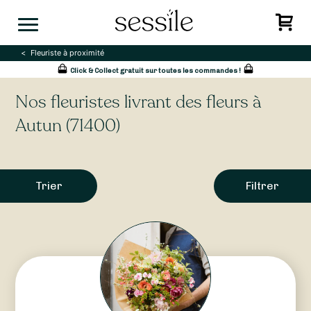
Skip
to
content
Fleuriste à proximité
Click & Collect gratuit sur toutes les commandes !
Nos fleuristes livrant des fleurs à
Autun (71400)
Trier
Filtrer