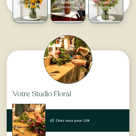
Bouquet
Bouquet
Bouquet Été
d'Hortensias
Anniversaire
Votre Studio Floral
Chez vous pour
10
€