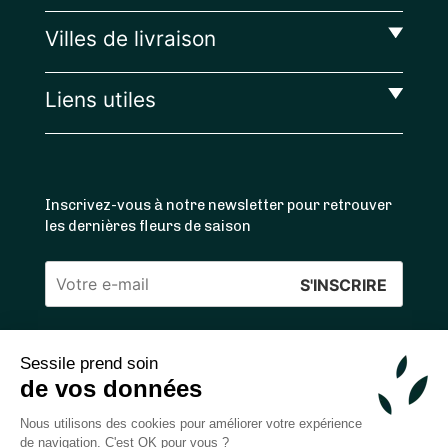
Villes de livraison
Liens utiles
Inscrivez-vous à notre newsletter pour retrouver
les dernières fleurs de saison
Veuillez
laisser
ce
Sessile prend soin
4.4
/5 ⭐ | 120 000+ bouquets livrés |
811
avis
champ
de vos données
Achats 100% sécurisés
vide.
Nous utilisons des cookies pour améliorer votre expérience
de navigation. C'est OK pour vous ?