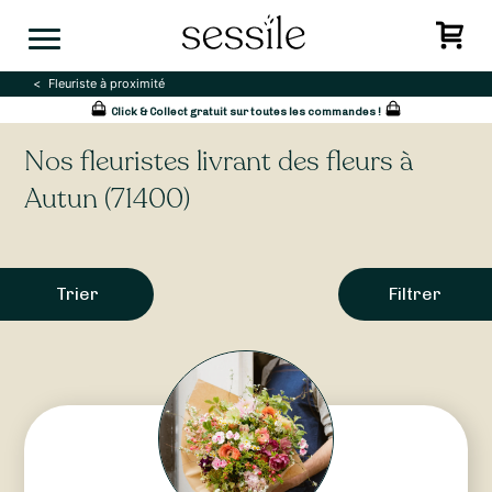
Skip
to
content
Fleuriste à proximité
Click & Collect gratuit sur toutes les commandes !
Nos fleuristes livrant des fleurs à
Autun (71400)
Trier
Filtrer