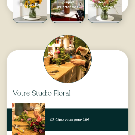
Bouquet
Bouquet
Bouquet Été
d'Hortensias
Anniversaire
Votre Studio Floral
Chez vous pour
10
€