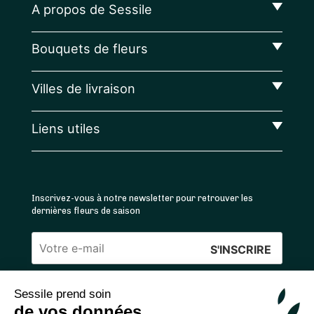
A propos de Sessile
Bouquets de fleurs
Villes de livraison
Liens utiles
Inscrivez-vous à notre newsletter pour retrouver les
dernières fleurs de saison
Veuillez
laisser
Sessile prend soin
ce
4.4
/5 ⭐ | 120 000+ bouquets livrés |
811
avis
de vos données
champ
Achats 100% sécurisés