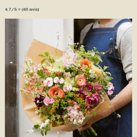
Fleurs fraîches, Petit prix
4.7
/5 ⭐ (
40
avis)
Pour sa fête, offrez à votre grand-père ce bouquet plein de
tendresse, réalisé par Uni'vert Floral ! Composé de fleurs
fraîches aux couleurs douces et joyeuses, ce bouquet est une
attention délicate qui illuminera sa journée. Parfait pour
exprimer à votre papi tout votre amour, le Bouquet Fête des
Grands-Pères est disponible à la livraison à Saint-Varent et
proximité.