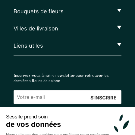
Bouquets de fleurs
Villes de livraison
Liens utiles
Inscrivez-vous à notre newsletter pour retrouver les
dernières fleurs de saison
Veuillez
laisser
Sessile prend soin
ce
4.4
/5 ⭐ | 120 000+ bouquets livrés |
811
avis
de vos données
champ
Achats 100% sécurisés
vide.
Nous utilisons des cookies pour améliorer votre expérience