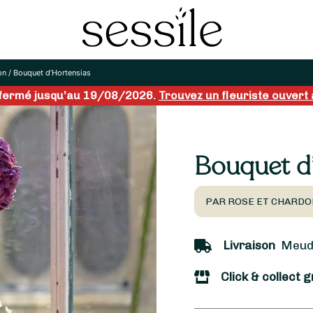
on
/
Bouquet d’Hortensias
 fermé jusqu’au 19/08/2026.
Trouvez un fleuriste ouvert 
Bouquet d
PAR ROSE ET CHARDO
Livraison
Meudo
Click & collect g