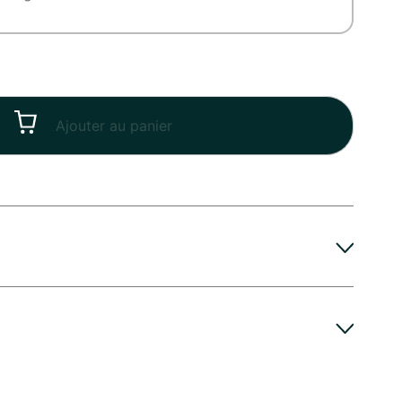
Ajouter au panier
leur particulièrement gourmande en eau, qui
par sa tige que par ses fleurs. Rose Et Chardon,