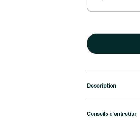
Description
Saison
Conseils d'entretien
Printemps, Été
Occasion
L'hortensia est une f
s'abreuve aussi bien 