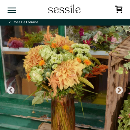
Skip
to
content
Rose De Lorraine
Previous
N