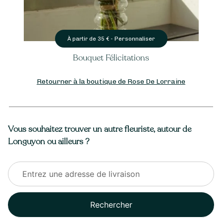
onnaliser
Personnali
À partir de
25
€ -
ations
Bouquet de Lys
Retourner à la boutique de Rose De Lorraine
Vous souhaitez trouver un autre fleuriste, autour de
Longuyon ou ailleurs ?
Rechercher