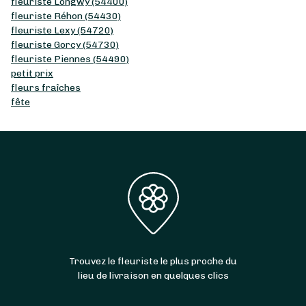
fleuriste Longwy (54400)
fleuriste Réhon (54430)
fleuriste Lexy (54720)
fleuriste Gorcy (54730)
fleuriste Piennes (54490)
petit prix
fleurs fraîches
fête
Trouvez le fleuriste le plus proche du
lieu de livraison en quelques clics