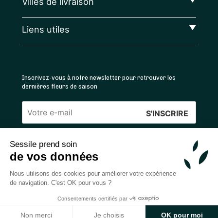
Villes de livraison
Liens utiles
Inscrivez-vous à notre newsletter pour retrouver les
dernières fleurs de saison
Veuillez
laisser
Sessile prend soin
ce
4.4
/5 ⭐ | 120 000+ bouquets livrés |
811
avis
de vos données
champ
Achats 100% sécurisés
vide.
Nous utilisons des cookies pour améliorer votre expérience
de navigation. C'est OK pour vous ?
Consentements certifiés par
2026 — © Sessile SAS
Ajouter au panier
Non merci
Je choisis
OK pour moi