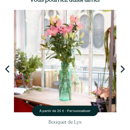
Personnaliser
À partir de
35
€ -
Bouquet d’Hortensias