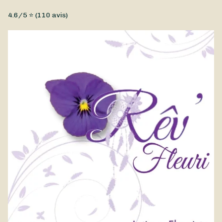
Fleurs fraîches, Petit prix
4.6
/5 ⭐ (
110
avis)
Un magnifique bouquet dans des tons pâles qui évoque l’hiver,
réalisé par Rêv'Fleuri. Disponible à la livraison à Souppes-sur-
Loing et ses alentours.