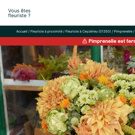
Skip
Vous êtes
to
fleuriste ?
content
Accueil
/
Fleuriste à proximité
/
Fleuriste à Ceyzérieu (01350)
/
Pimprenelle
Pimprenelle est fe