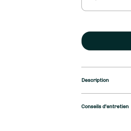
Description
Saison
Conseils d'entretien
Automne
Occasion
Pour que votre bouqu
conseille de changer l