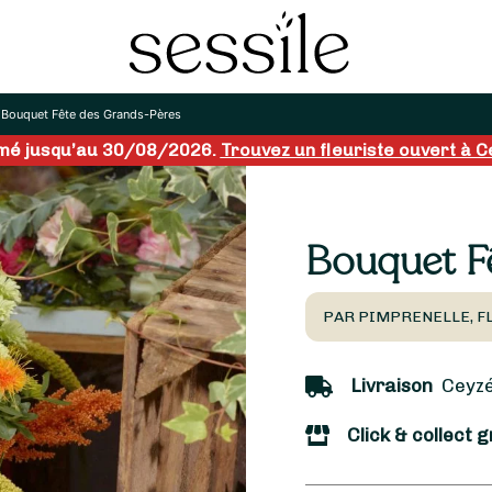
/
Bouquet Fête des Grands-Pères
rmé jusqu’au 30/08/2026.
Trouvez un fleuriste ouvert à Ce
Bouquet F
PAR PIMPRENELLE, F
Livraison
Ceyzér
Click & collect g