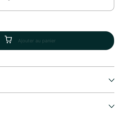
Ajouter au panier
et conserve toute sa beauté, Pimprenelle vous
'eau tous les deux jours et de recouper les tiges