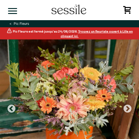
Skip
to
content
Pic Fleurs
Pic Fleurs est fermé jusqu’au 24/08/2026.
Trouvez un fleuriste ouvert à Lille en
cliquant ici.
Previous
N