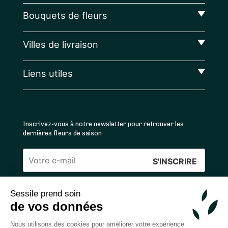
Bouquets de fleurs
Villes de livraison
Liens utiles
Inscrivez-vous à notre newsletter pour retrouver les
dernières fleurs de saison
Veuillez
laisser
Sessile prend soin
ce
4.4
/5 ⭐ | 120 000+ bouquets livrés |
811
avis
de vos données
champ
Achats 100% sécurisés
vide.
Nous utilisons des cookies pour améliorer votre expérience