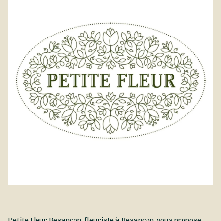
soigneusement sélectionnées par Petite Fleur Besançon, il
célèbre les couleurs de la fin d’été et du début d’automne.
Mélange équilibré de fraîcheur et de vitalité, ce bouquet
apportera une touche lumineuse à tout intérieur. Pensé pour
accompagner le renouveau et l'énergie du mois de septembre,
il est aussi parfait pour faire plaisir ou marquer un nouveau
départ avec élégance. Livraison Besançon et alentours.
Petite Fleur Besançon, fleuriste à Besançon, vous propose