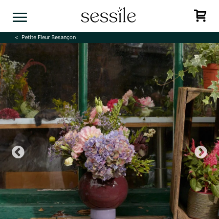
Skip
to
content
Petite Fleur Besançon
Previous
N