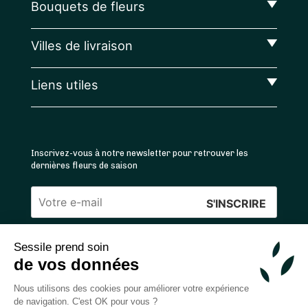
Bouquets de fleurs
Villes de livraison
Liens utiles
Inscrivez-vous à notre newsletter pour retrouver les
dernières fleurs de saison
Veuillez
laisser
Sessile prend soin
ce
4.4
/5 ⭐ | 120 000+ bouquets livrés |
811
avis
de vos données
champ
Achats 100% sécurisés
vide.
Nous utilisons des cookies pour améliorer votre expérience
de navigation. C'est OK pour vous ?