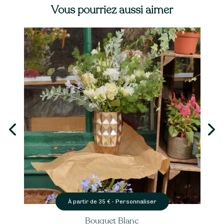
Vous pourriez aussi aimer
er
Personnaliser
À partir de
90
€ -
Gerbe de Deuil