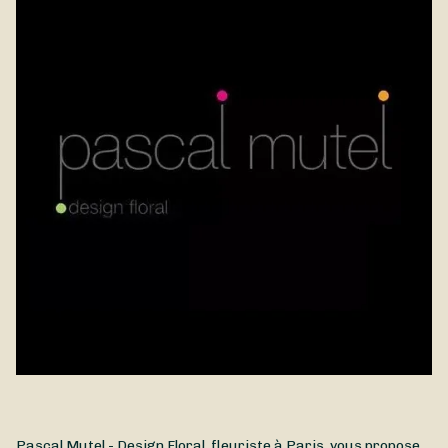
Pascal Mutel - Design Floral, fleuriste à Paris, vous propose