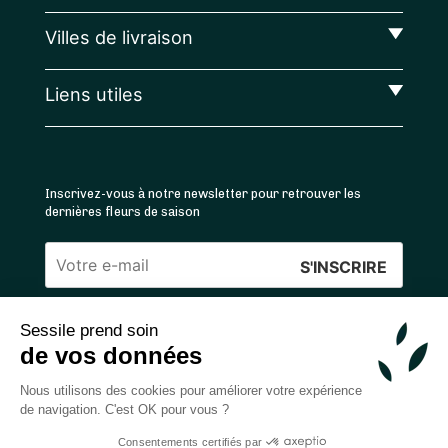
Villes de livraison
Liens utiles
Inscrivez-vous à notre newsletter pour retrouver les
dernières fleurs de saison
Veuillez
laisser
Sessile prend soin
ce
4.4
/5 ⭐ | 120 000+ bouquets livrés |
811
avis
de vos données
champ
Achats 100% sécurisés
vide.
Nous utilisons des cookies pour améliorer votre expérience
de navigation. C'est OK pour vous ?
Consentements certifiés par
2026 — © Sessile SAS