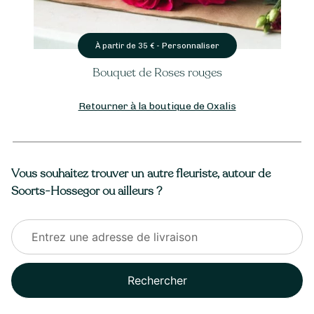
ersonnaliser
Person
À partir de
35
€ -
ses rouges
Bouquet Amo
Retourner à la boutique de Oxalis
Vous souhaitez trouver un autre fleuriste, autour de
Soorts-Hossegor ou ailleurs ?
Rechercher