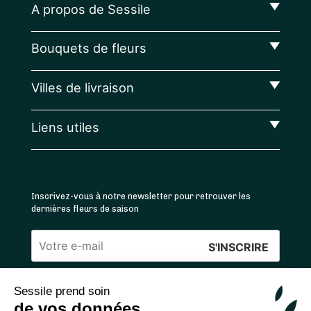
A propos de Sessile
Bouquets de fleurs
Villes de livraison
Liens utiles
Inscrivez-vous à notre newsletter pour retrouver les
dernières fleurs de saison
Veuillez
laisser
Sessile prend soin
ce
4.4
/5 ⭐ | 120 000+ bouquets livrés |
811
avis
de vos données
champ
Achats 100% sécurisés