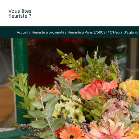
Skip
Vous êtes
to
fleuriste ?
content
Accueil
/
Fleuriste à proximité
/
Fleuriste à Paris (75003)
/
O'Fleurs D'Eglanti