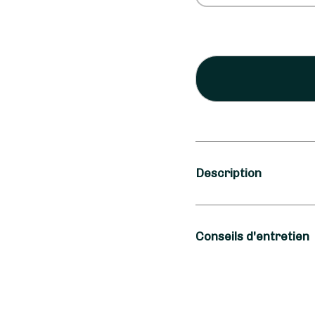
Description
Saison
Conseils d'entretien
Automne
Occasion
Pour prendre soin de 
dans un vase après vo
Toussaint
O'Fleurs D'Eglantine 