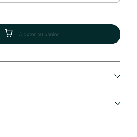
Ajouter au panier
votre Bouquet Toussaint, ne tardez pas à le placer
tre achat. Pour une conservation optimale,
vous conseille de changer l’eau régulièrement, et