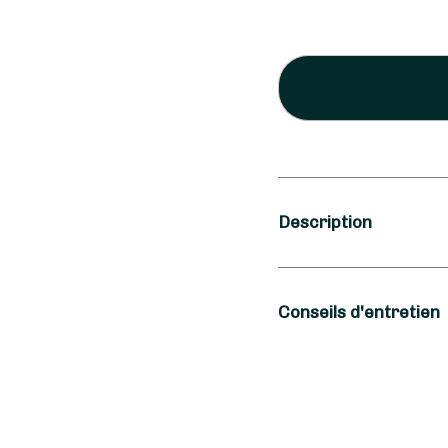
Description
Saison
Conseils d'entretien
Automne, Hiver, P
Occasion
Multiflor se tient à v
Deuil