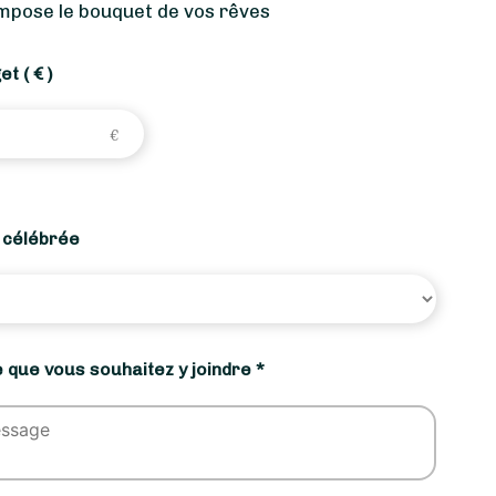
ompose le bouquet de vos rêves
get
( € )
n célébrée
 que vous souhaitez y joindre *