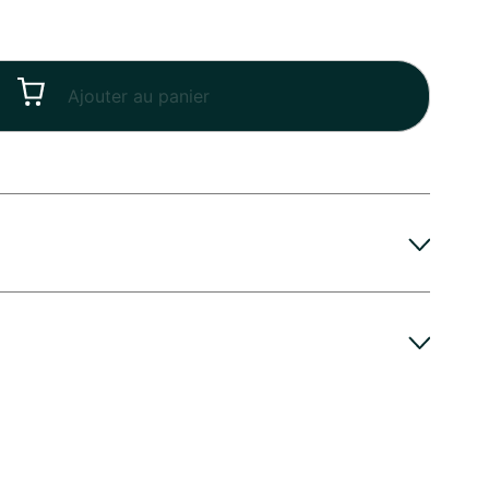
Ajouter au panier
rintemps, Été
otre disposition pour répondre à vos questions.