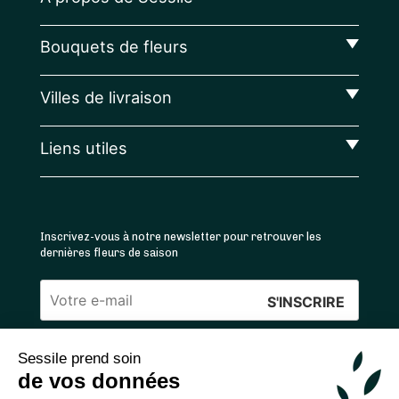
Bouquets de fleurs
Villes de livraison
Liens utiles
Inscrivez-vous à notre newsletter pour retrouver les
dernières fleurs de saison
Veuillez
laisser
Sessile prend soin
ce
4.4
/5 ⭐ | 120 000+ bouquets livrés |
811
avis
de vos données
champ
Achats 100% sécurisés
vide.