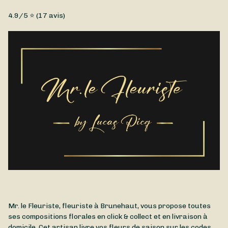
Brassées de fleurs, Chrysanthèmes, Fleurs coupées,
4.9
/5 ⭐ (
17
avis)
Petit prix ...
A l'occasion de l'Automne et de la Toussaint, retrouvez de
magnifiques chrysanthèmes chez Mr. le Fleuriste. Disponibles
à la livraison à Brunehaut et ses alentours.
Mr. le Fleuriste, fleuriste à Brunehaut, vous propose toutes
ses compositions florales en click & collect et en livraison à
domicile. Cet artisan livre vos fleurs de saison sur les codes