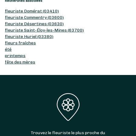
Recherches associées
fleuriste Domérat (03410)
fleuriste Commentry (03600)
fleuriste Désertines (03630)
fleuriste Saint-Éloy-les-Mines (63700)
fleuriste Huriel (03380)
fleurs fraîches
été
printemps
fête des mères
Trouvez le fleuriste le plus proche du