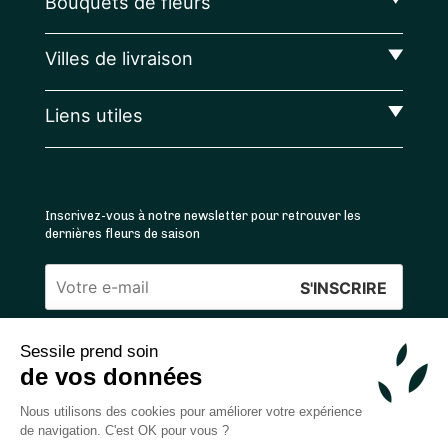
Bouquets de fleurs
Villes de livraison
Liens utiles
Inscrivez-vous à notre newsletter pour retrouver les
dernières fleurs de saison
Veuillez
laisser
Sessile prend soin
ce
4.4
/5 ⭐ | 120 000+ bouquets livrés |
811
avis
de vos données
champ
Achats 100% sécurisés
vide.
Nous utilisons des cookies pour améliorer votre expérience
de navigation. C'est OK pour vous ?