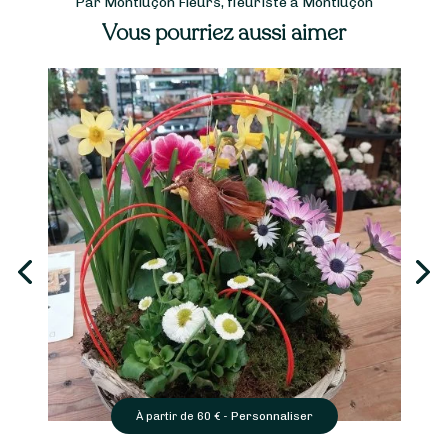
Par Montluçon Fleurs, fleuriste à Montluçon
Vous pourriez aussi aimer
Personnaliser
À partir de
40
€ -