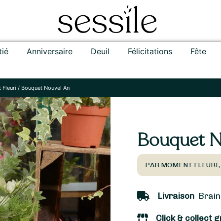
tié
Anniversaire
Deuil
Félicitations
Fête
Fleuri
/
Bouquet Nouvel An
Bouquet N
PAR MOMENT FLEURI,
Livraison
Braine
Click & collect g