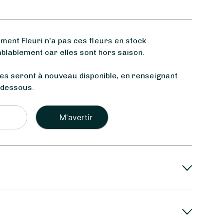
nt Fleuri n'a pas ces fleurs en stock
blablement car elles sont hors saison.
les seront à nouveau disponible, en renseignant
-dessous.
Veuillez
laisser
ce
champ
vide.