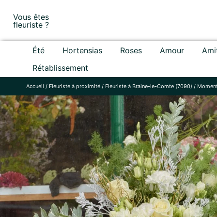
Skip
Vous êtes
to
fleuriste ?
content
Été
Hortensias
Roses
Amour
Ami
Rétablissement
Accueil
/
Fleuriste à proximité
/
Fleuriste à Braine-le-Comte (7090)
/
Moment 