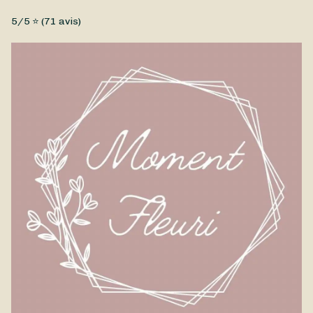
Fleurs fraîches, Petit prix
5
/5 ⭐ (
71
avis)
Un joli bouquet d’automne signé Moment Fleuri composé de
fleurs de saison. Disponible à la livraison à Braine-le-Comte et
ses environs.