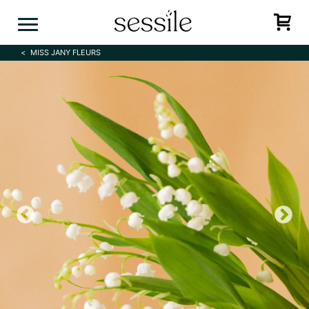
Skip
to
content
MISS JANY FLEURS
Previous
N