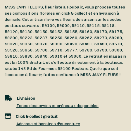
MISS JANY FLEURS, fleuriste à Roubaix, vous propose toutes
ses compositions florales en click & collect et en livraison à
domicile. Cet artisan livre vos fleurs de saison sur les codes
postaux suivants : 59100, 59000, 59110, 59115, 59118,
59120, 59130, 59150, 59152, 59155, 59160, 59170, 59175,
59200, 59223, 59237, 59250, 59260, 59262, 59273, 59290,
59320, 59350, 59370, 59390, 59420, 59491, 59493, 59510,
59520, 59650, 59700, 59710, 59777, 59780, 59790, 59800,
59810, 59830, 59840, 59910 et 59960. Le retrait en magasin
est lui 100% gratuit, et s’effectue directement à la boutique,
située
143 Bd de Fourmies
59100
Roubaix
. Quelle que soit
l’occasion à fleurir, faites confiance à MISS JANY FLEURS !
Livraison
Zones desservies et créneaux disponibles
Click & collect gratuit
Adresse et horaires d'ouverture