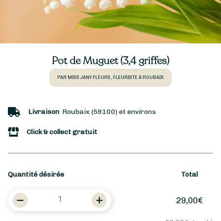
Pot de Muguet (3,4 griffes)
PAR MISS JANY FLEURS, FLEURISTE À ROUBAIX
Livraison
Roubaix (59100) et environs
Click & collect gratuit
Quantité désirée
Total
quantité
29,00
€
de
Pot