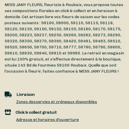
MISS JANY FLEURS, fleuriste à Roubaix, vous propose toutes
ses compositions florales en click & collect et en livraison à
domicile. Cet artisan livre vos fleurs de saison sur les codes
postaux suivants : 59100, 59000, 59110, 59115, 59118,
59120, 59130, 59150, 59152, 59155, 59160, 59170, 59175,
59200, 59223, 59237, 59250, 59260, 59262, 59273, 59290,
59320, 59350, 59370, 59390, 59420, 59491, 59493, 59510,
59520, 59650, 59700, 59710, 59777, 59780, 59790, 59800,
59810, 59830, 59840, 59910 et 59960. Le retrait en magasin
est lui 100% gratuit, et s’effectue directement à la boutique,
située
143 Bd de Fourmies
59100
Roubaix
. Quelle que soit
l’occasion à fleurir, faites confiance à MISS JANY FLEURS !
Livraison
Zones desservies et créneaux disponibles
Click & collect gratuit
Adresse et horaires d'ouverture