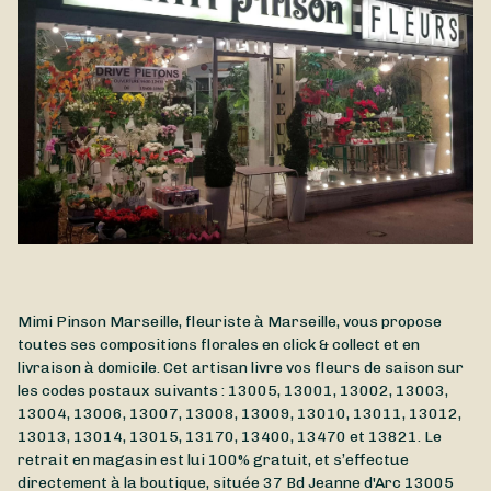
belle saison de l'année. Composé de fleurs estivales, le
Bouquet Été est disponible à la livraison à Marseille et dans
ses environs.
Mimi Pinson Marseille, fleuriste à Marseille, vous propose
toutes ses compositions florales en click & collect et en
livraison à domicile. Cet artisan livre vos fleurs de saison sur
les codes postaux suivants : 13005, 13001, 13002, 13003,
13004, 13006, 13007, 13008, 13009, 13010, 13011, 13012,
13013, 13014, 13015, 13170, 13400, 13470 et 13821. Le
retrait en magasin est lui 100% gratuit, et s’effectue
directement à la boutique, située
37 Bd Jeanne d'Arc
13005