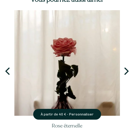
Personnaliser
À partir de
40
€ -
Rose éternelle