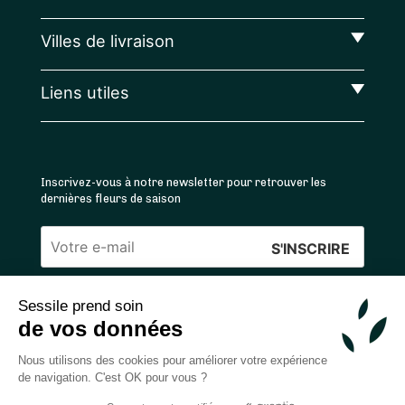
Villes de livraison
Liens utiles
Inscrivez-vous à notre newsletter pour retrouver les
dernières fleurs de saison
Veuillez
laisser
Sessile prend soin
ce
4.4
/5 ⭐ | 120 000+ bouquets livrés |
811
avis
de vos données
champ
Achats 100% sécurisés
vide.
Nous utilisons des cookies pour améliorer votre expérience
de navigation. C'est OK pour vous ?