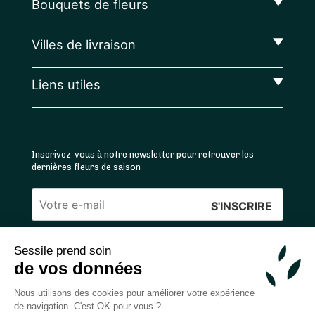
Bouquets de fleurs
Villes de livraison
Liens utiles
Inscrivez-vous à notre newsletter pour retrouver les
dernières fleurs de saison
Veuillez
laisser
Sessile prend soin
ce
4.4
/5 ⭐ | 120 000+ bouquets livrés |
811
avis
de vos données
champ
Achats 100% sécurisés
vide.
Nous utilisons des cookies pour améliorer votre expérience
de navigation. C'est OK pour vous ?