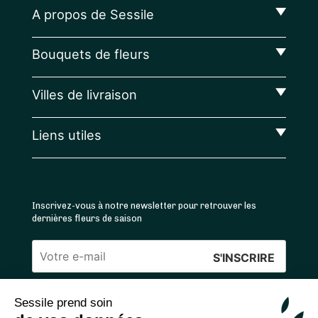
A propos de Sessile
Bouquets de fleurs
Villes de livraison
Liens utiles
Inscrivez-vous à notre newsletter pour retrouver les
dernières fleurs de saison
Veuillez
laisser
Sessile prend soin
ce
4.4
/5 ⭐ | 120 000+ bouquets livrés |
811
avis
champ