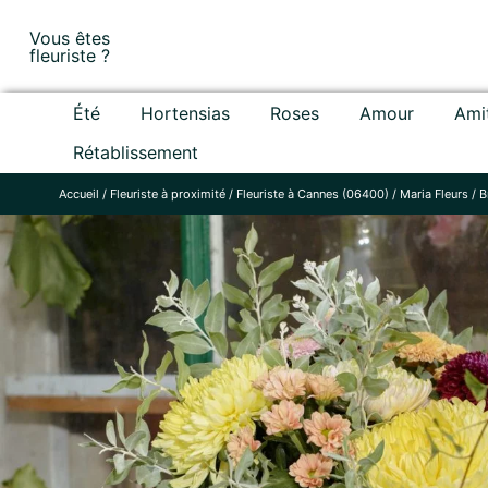
Skip
Vous êtes
to
fleuriste ?
content
Été
Hortensias
Roses
Amour
Ami
Rétablissement
Accueil
/
Fleuriste à proximité
/
Fleuriste à Cannes (06400)
/
Maria Fleurs
/
B