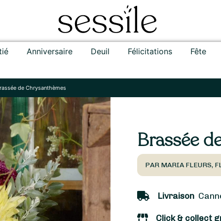
tié
Anniversaire
Deuil
Félicitations
Fête
rassée de Chrysanthèmes
Brassée d
PAR MARIA FLEURS, F
Livraison
Cannes
Click & collect g