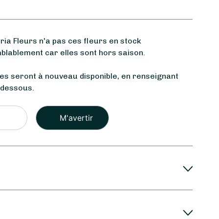
a Fleurs n'a pas ces fleurs en stock
blablement car elles sont hors saison.
les seront à nouveau disponible, en renseignant
-dessous.
Veuillez
laisser
ce
champ
vide.