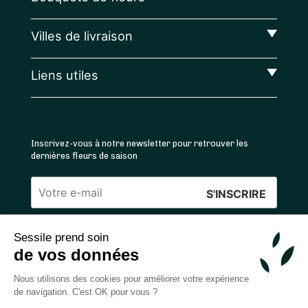
Villes de livraison
Liens utiles
Inscrivez-vous à notre newsletter pour retrouver les
dernières fleurs de saison
Veuillez
laisser
Sessile prend soin
ce
4.4
/5 ⭐ | 120 000+ bouquets livrés |
811
avis
de vos données
champ
Achats 100% sécurisés
vide.
Nous utilisons des cookies pour améliorer votre expérience
de navigation. C'est OK pour vous ?