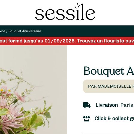
oine
/
Bouquet Anniversaire
 est fermé jusqu’au 01/09/2026.
Trouvez un fleuriste ouve
Bouquet A
PAR MADEMOISELLE P
Livraison
Paris 
Click & collect g