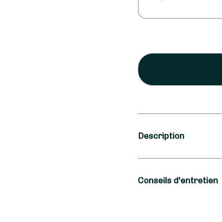
Description
Occasion
Conseils d'entretien
Anniversaire, An
Type de fleurs
Pour profiter plus lo
quelques conseils de 