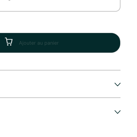
Ajouter au panier
niversaire de mariage
ngtemps de votre Bouquet Anniversaire, voici
Mademoiselle Pivoine, fleuriste à Paris : mettez