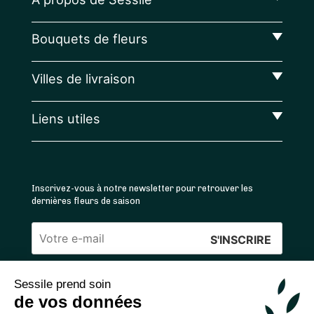
Bouquets de fleurs
Villes de livraison
Liens utiles
Inscrivez-vous à notre newsletter pour retrouver les
dernières fleurs de saison
Veuillez
laisser
Sessile prend soin
ce
4.4
/5 ⭐ | 120 000+ bouquets livrés |
811
avis
de vos données
champ
Achats 100% sécurisés
vide.