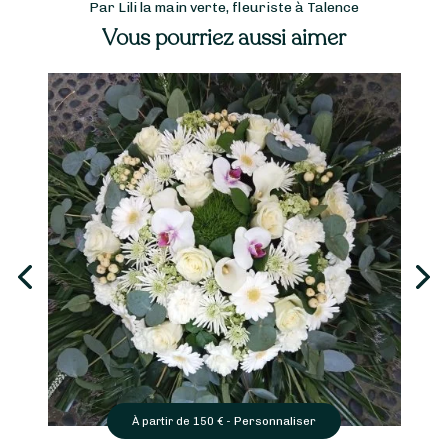
Par Lili la main verte, fleuriste à Talence
Vous pourriez aussi aimer
Personnaliser
de
150
€ -
À partir de
35
€