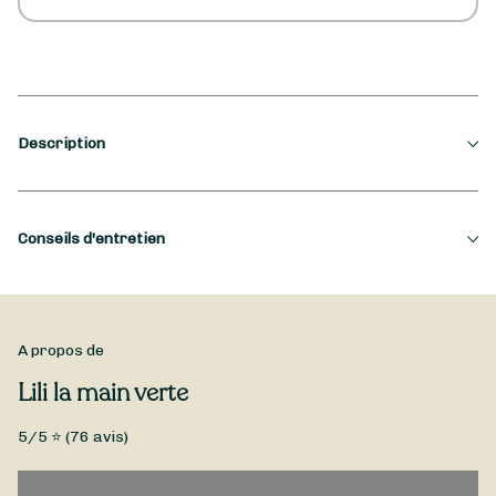
Description
Occasion
Conseils d'entretien
Deuil
Type de fleurs
Fleurs fraîches piquées mousse
Fleurs fraîches
A propos de
COEUR DE DEUIL EN FLEURS FRAICHES, TOTALEMENT
Lili la main verte
PERSONNALISABLE.
5
/5 ⭐ (
76
avis)
Plusieurs dimensions disponibles