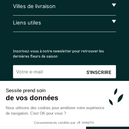
Villes de livraison
Liens utiles
Inscrivez-vous à notre newsletter pour retrouver les
dernières fleurs de saison
Veuillez
laisser
Sessile prend soin
ce
4.4
/5 ⭐ | 120 000+ bouquets livrés |
811
avis
de vos données
champ
Achats 100% sécurisés
vide.
Nous utilisons des cookies pour améliorer votre expérience
de navigation. C'est OK pour vous ?
Consentements certifiés par
2026 — © Sessile SAS
Ajouter au panier