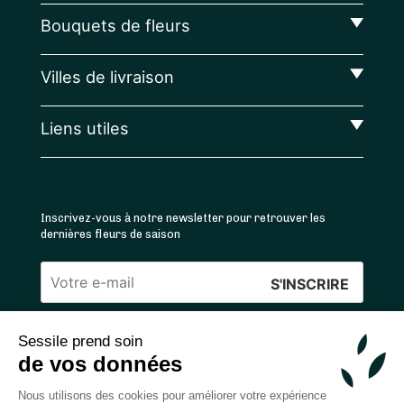
Bouquets de fleurs
Villes de livraison
Liens utiles
Inscrivez-vous à notre newsletter pour retrouver les
dernières fleurs de saison
Veuillez
laisser
Sessile prend soin
ce
4.4
/5 ⭐ | 120 000+ bouquets livrés |
811
avis
de vos données
champ
Achats 100% sécurisés
vide.
Nous utilisons des cookies pour améliorer votre expérience