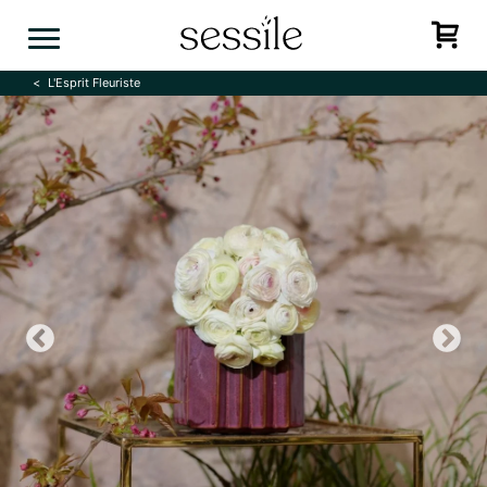
Skip
to
content
L'Esprit Fleuriste
Previous
N