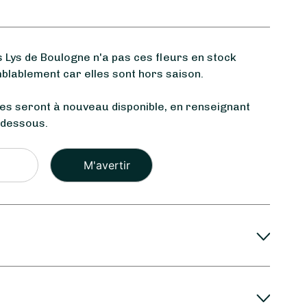
Lys de Boulogne n'a pas ces fleurs en stock
blablement car elles sont hors saison.
les seront à nouveau disponible, en renseignant
-dessous.
Veuillez
laisser
ce
champ
vide.