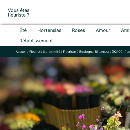
Skip
Vous êtes
to
fleuriste ?
content
Été
Hortensias
Roses
Amour
Ami
Rétablissement
Accueil
/
Fleuriste à proximité
/
Fleuriste à Boulogne-Billancourt (92100)
/
Le