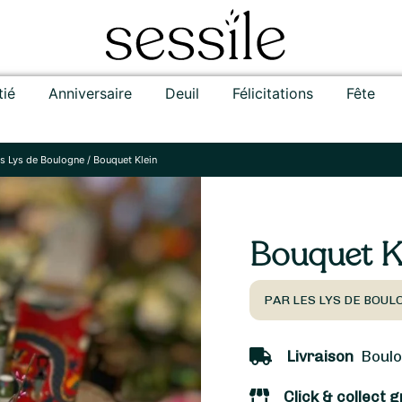
tié
Anniversaire
Deuil
Félicitations
Fête
s Lys de Boulogne
/
Bouquet Klein
Bouquet K
PAR LES LYS DE BOUL
Livraison
Boulog
Click & collect g