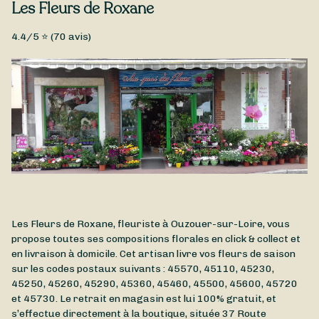
Type de fleurs
Les Fleurs de Roxane
jours, et taillez les tiges en biseau par la même occasion.
Fleurs fraîches, Muguet, Petit prix
4.4
/5 ⭐ (
70
avis)
Pour fêter le 1er Mai comme il se doit, Les Fleurs de Roxane
vous a concocté un joli bouquet composé de muguet et de
fleurs de saison. Faites livrer votre Bouquet 1er Mai à
Ouzouer-sur-Loire et dans les environs.
Les Fleurs de Roxane, fleuriste à Ouzouer-sur-Loire, vous
propose toutes ses compositions florales en click & collect et
en livraison à domicile. Cet artisan livre vos fleurs de saison
sur les codes postaux suivants : 45570, 45110, 45230,
45250, 45260, 45290, 45360, 45460, 45500, 45600, 45720
et 45730. Le retrait en magasin est lui 100% gratuit, et
s’effectue directement à la boutique, située
37 Route