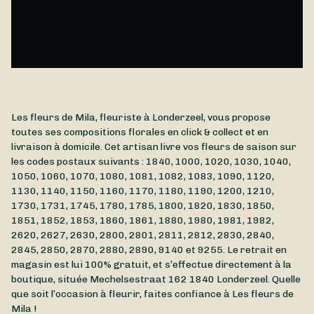
Avec ces quelques gestes simples, votre création florale
gardera toute sa beauté plus longtemps 🌸
Les fleurs de Mila, fleuriste à Londerzeel, vous propose
toutes ses compositions florales en click & collect et en
livraison à domicile. Cet artisan livre vos fleurs de saison sur
les codes postaux suivants : 1840, 1000, 1020, 1030, 1040,
1050, 1060, 1070, 1080, 1081, 1082, 1083, 1090, 1120,
1130, 1140, 1150, 1160, 1170, 1180, 1190, 1200, 1210,
1730, 1731, 1745, 1780, 1785, 1800, 1820, 1830, 1850,
1851, 1852, 1853, 1860, 1861, 1880, 1980, 1981, 1982,
2620, 2627, 2630, 2800, 2801, 2811, 2812, 2830, 2840,
2845, 2850, 2870, 2880, 2890, 9140 et 9255. Le retrait en
magasin est lui 100% gratuit, et s’effectue directement à la
boutique, située
Mechelsestraat 162
1840
Londerzeel
. Quelle
que soit l’occasion à fleurir, faites confiance à Les fleurs de
Mila !