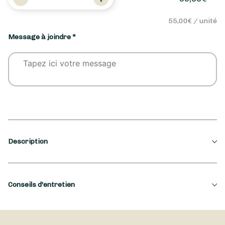
de
Romantic
55,00
€ / unité
Heart
Bloom
Message à joindre *
Description
Saison
Conseils d'entretien
Automne, Hiver, Printemps, Été
Occasion
*]:pointer-events-auto scroll-mt-[calc(var(--header-