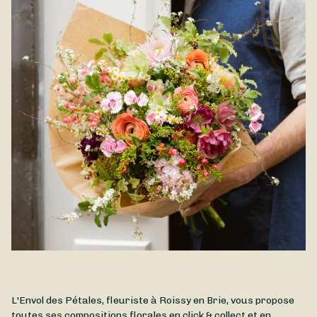
célèbre les couleurs de la fin d’été et du début d’automne.
Mélange équilibré de fraîcheur et de vitalité, ce bouquet
apportera une touche lumineuse à tout intérieur. Pensé pour
accompagner le renouveau et l'énergie du mois de septembre,
il est aussi parfait pour faire plaisir ou marquer un nouveau
départ avec élégance. Livraison Roissy en Brie et alentours.
L'Envol des Pétales, fleuriste à Roissy en Brie, vous propose
toutes ses compositions florales en click & collect et en