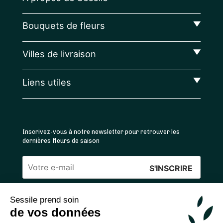
Bouquets de fleurs
Villes de livraison
Liens utiles
Inscrivez-vous à notre newsletter pour retrouver les
dernières fleurs de saison
Veuillez
laisser
Sessile prend soin
ce
4.4
/5 ⭐ | 120 000+ bouquets livrés |
811
avis
de vos données
champ
Achats 100% sécurisés
vide.