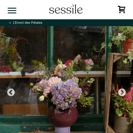
Skip
to
content
L'Envol des Pétales
Previous
N