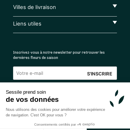
Villes de livraison
Liens utiles
Inscrivez-vous à notre newsletter pour retrouver les
dernières fleurs de saison
Veuillez
laisser
Sessile prend soin
ce
4.4
/5 ⭐ | 120 000+ bouquets livrés |
811
avis
de vos données
champ
Achats 100% sécurisés
vide.
Nous utilisons des cookies pour améliorer votre expérience
de navigation. C'est OK pour vous ?
Consentements certifiés par
2026 — © Sessile SAS
Ajouter au panier