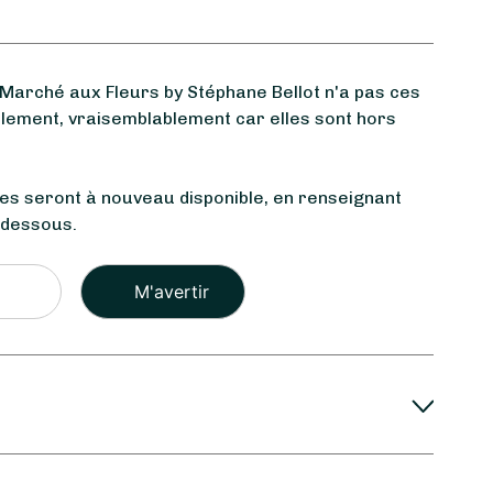
arché aux Fleurs by Stéphane Bellot n'a pas ces
llement, vraisemblablement car elles sont hors
les seront à nouveau disponible, en renseignant
-dessous.
Veuillez
laisser
ce
champ
vide.