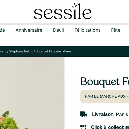
tié
Anniversaire
Deuil
Félicitations
Fête
urs by Stéphane Bellot
/
Bouquet Fête des Mères
Bouquet F
PAR LE MARCHÉ AUX F
Livraison
Paris 
Click & collect g