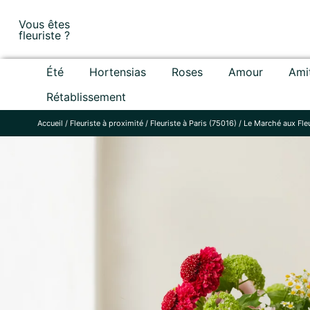
Skip
Vous êtes
to
fleuriste ?
content
Été
Hortensias
Roses
Amour
Ami
Rétablissement
Accueil
/
Fleuriste à proximité
/
Fleuriste à Paris (75016)
/
Le Marché aux Fle