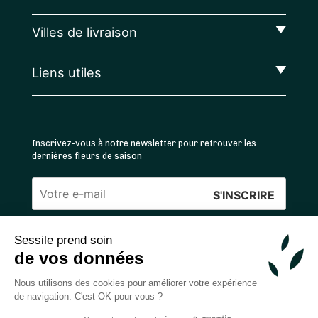
Villes de livraison
Liens utiles
Inscrivez-vous à notre newsletter pour retrouver les
dernières fleurs de saison
Veuillez
laisser
Sessile prend soin
ce
4.4
/5 ⭐ | 120 000+ bouquets livrés |
811
avis
de vos données
champ
Achats 100% sécurisés
vide.
Nous utilisons des cookies pour améliorer votre expérience
de navigation. C'est OK pour vous ?